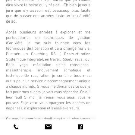
dire vivre la peine qui y réside...
Eh bien je vous
jure que s'y asseoir est beaucoup plus facile
que de passer des années juste un peu à côté
de soi.
Après plusieurs années à explorer et me
perfectionner en techniques de gestion
d'anixiété, je me suis tournée vers les
techniques de libération et ça a changé ma vie.
Formée en Coaching
RSI ( Restructuration
Systémique Intégrale), en travail Rituel, Travail qui
Relie, yoga, méditation pleine conscience,
massothérapie, mouvement somatique et
technique de respiration, je combine tous mes
outils pour un service d'accompagnement unique
à chaque individu. Si vous me demandez ce que je
fais pour mes clients, je vais vous répondre: Ce qui
leur faut! Si moi j'ai réussi, vous aussi vous le
pouvez. Et je veux vous épargner les années de
dépenses, d'exploration et s’essaie-erreurs.
Ce que j'ai appris du deuil c'est qu'il vient avec
une récolte, un héritage. Et qu'il cache un
amour incroyablement fort . Parce qu'on pleure