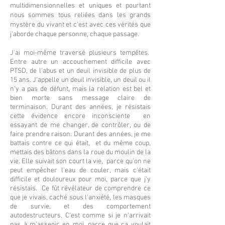
multidimensionnelles et uniques et pourtant
nous sommes tous reliées dans les grands
mystère du vivant et c'est avec ces vérités que
j'aborde chaque personne, chaque passage.
J'ai moi-même traversé plusieurs tempêtes.
Entre autre un accouchement difficile avec
PTSD, de l'abus et un deuil invisible de plus de
15 ans. J'appelle un deuil invisible, un deuil ou il
n'y a pas de défunt, mais la relation est bel et
bien morte sans message claire de
terminaison. Durant des années, je résistais
cette évidence encore inconsciente en
essayant de me changer, de contrôler, ou de
faire prendre raison. Durant des années, je me
battais contre ce qui était, et du même coup,
mettais des bâtons dans la roue du moulin de la
vie. Elle suivait son court la vie, parce qu'on ne
peut empêcher l'eau de couler, mais c'était
difficile et douloureux pour moi, parce que j'y
résistais. Ce fût révélateur de comprendre ce
que je vivais, caché sous l'anxiété, les masques
de survie, et des comportement
autodestructeurs. C'est comme si je n'arrivait
pas à m’asseoir en moi, parce que ça voulait